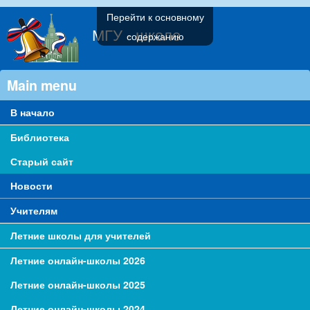
Перейти к основному
МГУ - школе
содержанию
Main menu
В начало
Библиотека
Старый сайт
Новости
Учителям
Летние школы для учителей
Летние онлайн-школы 2026
Летние онлайн-школы 2025
Летние онлайн-школы 2024