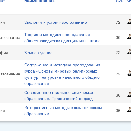
ет
Наименование
А.ч.
Ф
гия
Экология и устойчивое развитие
72
Теория и методика преподавания
твознание
36
обществоведческих дисциплин в школе
афия
Землеведение
72
Содержание и методика преподавания
курса «Основы мировых религиозных
твознание
72
культур» на уровне начального общего
образования
Современное школьное химическое
36
образование. Практический подход
Интерактивные методы в экологическом
гия
36
образовании