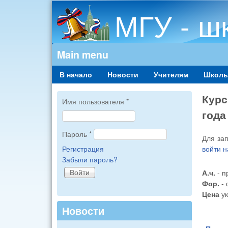
МГУ - ш
Main menu
В начало
Новости
Учителям
Школь
Курс
Имя пользователя
*
года
Пароль
*
Для за
войти н
Регистрация
Забыли пароль?
А.ч.
- п
Фор.
- 
Цена
ук
Новости