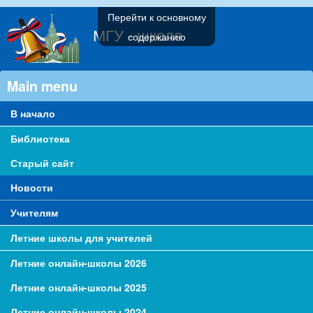
Перейти к основному
МГУ - школе
содержанию
Main menu
В начало
Библиотека
Старый сайт
Новости
Учителям
Летние школы для учителей
Летние онлайн-школы 2026
Летние онлайн-школы 2025
Летние онлайн-школы 2024