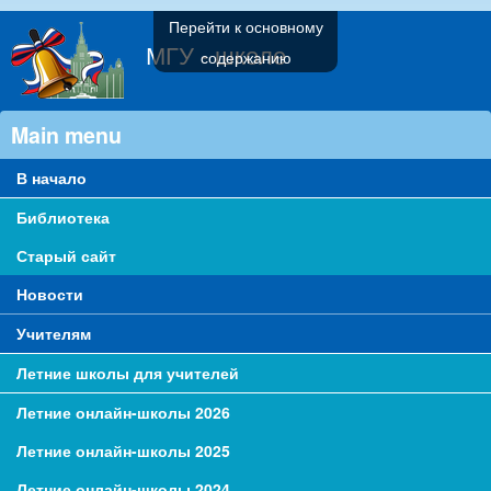
Перейти к основному
МГУ - школе
содержанию
Main menu
В начало
Библиотека
Старый сайт
Новости
Учителям
Летние школы для учителей
Летние онлайн-школы 2026
Летние онлайн-школы 2025
Летние онлайн-школы 2024