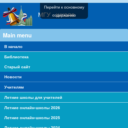
Перейти к основному
МГУ - школе
содержанию
Main menu
В начало
Библиотека
Старый сайт
Новости
Учителям
Летние школы для учителей
Летние онлайн-школы 2026
Летние онлайн-школы 2025
Летние онлайн-школы 2024