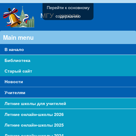
Перейти к основному
МГУ - школе
содержанию
Main menu
В начало
Библиотека
Старый сайт
Новости
Учителям
Летние школы для учителей
Летние онлайн-школы 2026
Летние онлайн-школы 2025
Летние онлайн-школы 2024