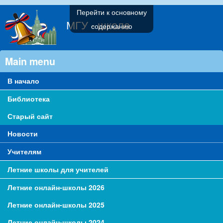
Перейти к основному
МГУ - школе
содержанию
Main menu
В начало
Библиотека
Старый сайт
Новости
Учителям
Летние школы для учителей
Летние онлайн-школы 2026
Летние онлайн-школы 2025
Летние онлайн-школы 2024