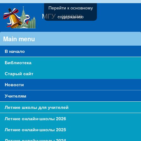
Перейти к основному
МГУ - школе
содержанию
Main menu
В начало
Библиотека
Старый сайт
Новости
Учителям
Летние школы для учителей
Летние онлайн-школы 2026
Летние онлайн-школы 2025
Летние онлайн-школы 2024