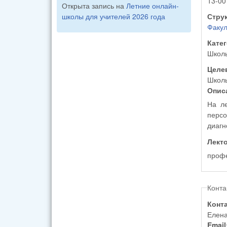
13-00
Открыта запись на
Летние онлайн-
школы для учителей 2026 года
Стру
Факул
Кате
Школ
Целе
Школь
Опис
На ле
персо
диагн
Лект
профе
Конта
Конт
Елена
Email