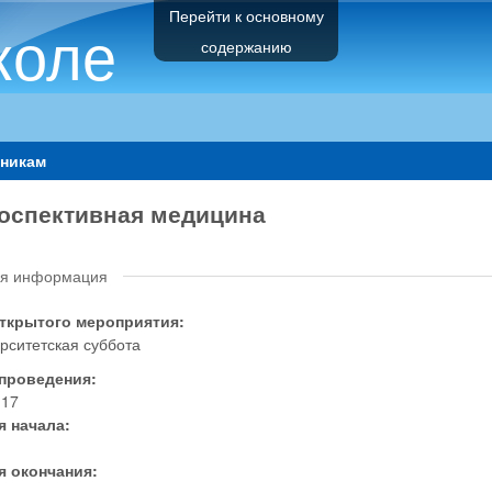
Перейти к основному
коле
содержанию
никам
оспективная медицина
я информация
открытого мероприятия:
рситетская суббота
 проведения:
.17
я начала:
я окончания: