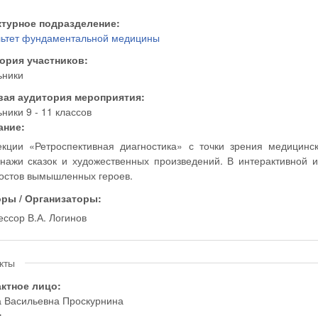
ктурное подразделение:
ьтет фундаментальной медицины
гория участников:
ьники
вая аудитория мероприятия:
ники 9 - 11 классов
ание:
кции «Ретроспективная диагностика» с точки зрения медицинс
нажи сказок и художественных произведений. В интерактивной 
остов вымышленных героев.
оры / Организаторы:
ссор В.А. Логинов
кты
актное лицо:
 Васильевна Проскурнина
: