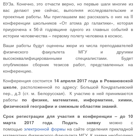
ВУЗа. Конечно, это отчасти верно, но первые шаги многие из
вас делают уже сейчас, выполняя исследовательские и
проектные работы. Мы приглашаем вас рассказать о них на II
конференции школьников «От атома до галактики», которая
приурочена к 56-й годовщине одного из главных событий в
истории человечества – первому полету человека в космос.
Ваши работы будут оценены жюри из числа преподавателей
физического факультета МГУ и другими
высококвалифицированными специалистами. Будет
опубликован сборник тезисов работ, представленных на
конференцию.
Конференция состоится
14 апреля 2017 года в Романовской
школе
, расположенной по адресу: Большой Кондратьевский
пер., д.3 (ст. м. Белорусская). К участию в ней принимаются
работы
по физике, математике, информатике, химии,
физической географии и смежным областям знаний
.
Срок регистрации для участия в конференции – до 10
марта 2017 года
.
Подать заявку
можно с
помощью
электронной формы
на сайте отделения прикладной
математики физического факультета МГУ. К заявке необходимо