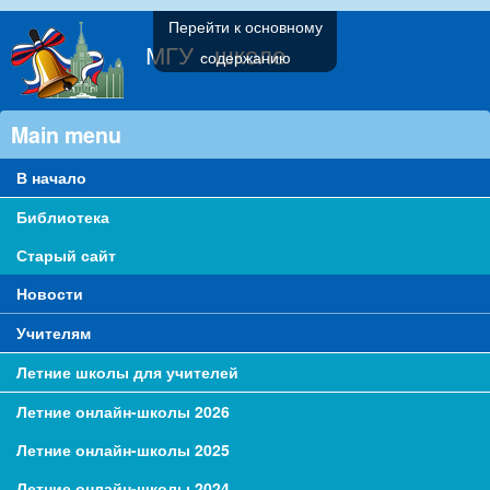
Перейти к основному
МГУ - школе
содержанию
Main menu
В начало
Библиотека
Старый сайт
Новости
Учителям
Летние школы для учителей
Летние онлайн-школы 2026
Летние онлайн-школы 2025
Летние онлайн-школы 2024