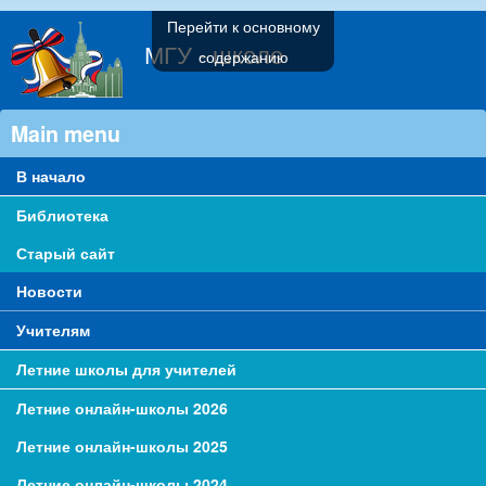
Перейти к основному
МГУ - школе
содержанию
Main menu
В начало
Библиотека
Старый сайт
Новости
Учителям
Летние школы для учителей
Летние онлайн-школы 2026
Летние онлайн-школы 2025
Летние онлайн-школы 2024