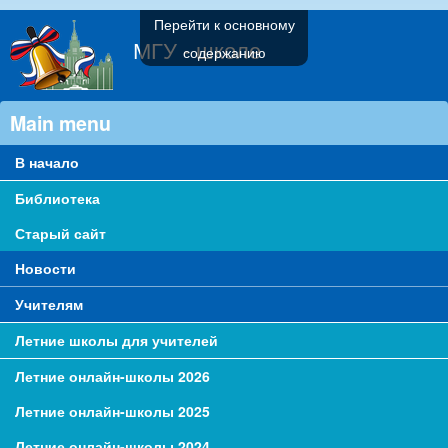
Перейти к основному
МГУ - школе
содержанию
Main menu
В начало
Библиотека
Старый сайт
Новости
Учителям
Летние школы для учителей
Летние онлайн-школы 2026
Летние онлайн-школы 2025
Летние онлайн-школы 2024