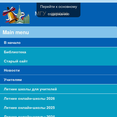
Перейти к основному
МГУ - школе
содержанию
Main menu
В начало
Библиотека
Старый сайт
Новости
Учителям
Летние школы для учителей
Летние онлайн-школы 2026
Летние онлайн-школы 2025
Летние онлайн-школы 2024