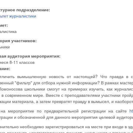
ктурное подразделение:
ьтет журналистики
мет:
алистика
гория участников:
ьники
вая аудитория мероприятия:
еся 8-11 классов
ание:
ть вымышленную новость от настоящей? Что правда в социальной сети, а что ложь? Как выработать
венный "фильтр" для отбора нужной информации? В рамках мастер
Ломоносова школьники смогут на примерах изучить, как журналис
 в современном мире. Вместе с преподавателями участники пройду
кации материала, а затем превратят правду в вымысел, и наоборот
 на мероприятие по предварительной регистрации на сайте
h
трации и обозначенной для данного мероприятия целевой аудитор
нительно необходимо зарегистрироваться на месте при входе в зд
ие документа, удостоверяющего личность школьников и взрослы