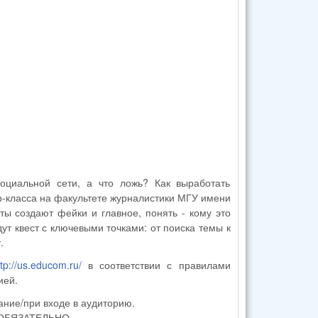
-класса на факультете журналистики МГУ имени
ты создают фейки и главное, понять - кому это
т квест с ключевыми точками: от поиска темы к
.
ttp://us.educom.ru/
в соответствии с правилами
ией.
ание/при входе в аудиторию.
х ОБЯЗАТЕЛЬНО.