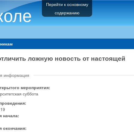
Перейти к основному
коле
содержанию
никам
отличить ложную новость от настоящей
я информация
открытого мероприятия:
рситетская суббота
 проведения:
.19
я начала:
я окончания: