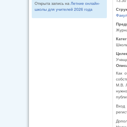
13:30
Открыта запись на
Летние онлайн-
школы для учителей 2026 года
Стру
Факул
Пред
Журн
Кате
Школ
Целе
Учащи
Опис
Как отличи
собст
М.В. 
нужно
публи
Вход
регис
Допол
Налич