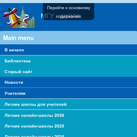
Перейти к основному
МГУ - школе
содержанию
Main menu
В начало
Библиотека
Старый сайт
Новости
Учителям
Летние школы для учителей
Летние онлайн-школы 2026
Летние онлайн-школы 2025
Летние онлайн-школы 2024