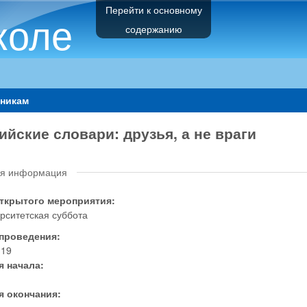
Перейти к основному
коле
содержанию
никам
ийские словари: друзья, а не враги
я информация
открытого мероприятия:
рситетская суббота
 проведения:
.19
я начала:
я окончания: