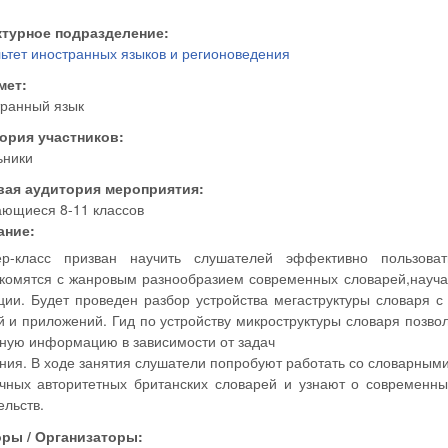
ктурное подразделение:
ьтет иностранных языков и регионоведения
мет:
ранный язык
гория участников:
ьники
вая аудитория мероприятия:
ющиеся 8-11 классов
ание:
ер-класс призван научить слушателей эффективно пользова
комятся с жанровым разнообразием современных словарей,науча
ции. Будет проведен разбор устройства мегаструктуры словаря с
й и приложений. Гид по устройству микроструктуры словаря позво
ную информацию в зависимости от задач
ния. В ходе занятия слушатели попробуют работать со словарным
чных авторитетных британских словарей и узнают о современны
ельств.
оры / Организаторы: