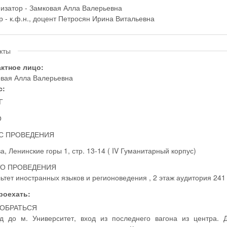
изатор - Замковая Алла Валерьевна
Лектор - к.ф.н., доцент Петросян Ирина Витальевна
кты
актное лицо:
вая Алла Валерьевна
с:
Г
О
С ПРОВЕДЕНИЯ
а, Ленинские горы 1, стр. 13-14 ( IV Гуманитарный корпус)
О ПРОВЕДЕНИЯ
Факультет иностранных языков и регионоведения , 2 этаж аудитория 241
проехать:
ДОБРАТЬСЯ
д до м. Университет, вход из последнего вагона из центра. 