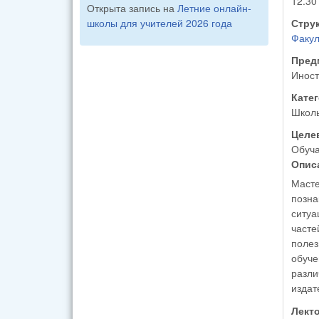
12.30
Открыта запись на
Летние онлайн-
школы для учителей 2026 года
Стру
Факул
Пред
Иност
Кате
Школ
Целе
Обуча
Опис
Маст
позна
ситуа
часте
полез
обуче
разли
издат
Лект