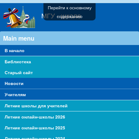
Перейти к основному
МГУ - школе
содержанию
Main menu
В начало
Библиотека
Старый сайт
Новости
Учителям
Летние школы для учителей
Летние онлайн-школы 2026
Летние онлайн-школы 2025
Летние онлайн-школы 2024