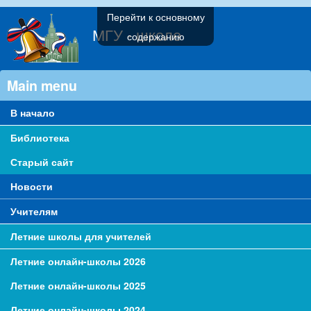
Перейти к основному
МГУ - школе
содержанию
Main menu
В начало
Библиотека
Старый сайт
Новости
Учителям
Летние школы для учителей
Летние онлайн-школы 2026
Летние онлайн-школы 2025
Летние онлайн-школы 2024