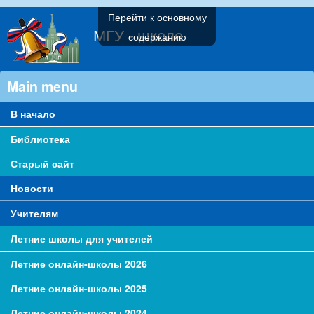
Перейти к основному
МГУ - школе
содержанию
Main menu
В начало
Библиотека
Старый сайт
Новости
Учителям
Летние школы для учителей
Летние онлайн-школы 2026
Летние онлайн-школы 2025
Летние онлайн-школы 2024