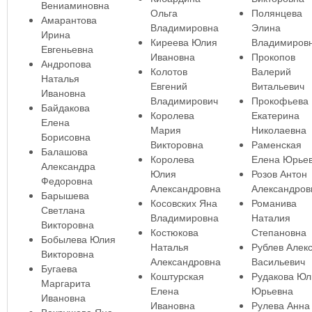
Вениаминовна
Ольга
Полянцева
Амарантова
Владимировна
Элина
Ирина
Киреева Юлия
Владимиров
Евгеньевна
Ивановна
Прокопов
Андропова
Колотов
Валерий
Наталья
Евгений
Витальевич
Ивановна
Владимирович
Прокофьева
Байдакова
Королева
Екатерина
Елена
Мария
Николаевна
Борисовна
Викторовна
Раменская
Балашова
Королева
Елена Юрье
Александра
Юлия
Розов Антон
Федоровна
Александровна
Александров
Барышева
Косовских Яна
Романива
Светлана
Владимировна
Наталия
Викторовна
Костюкова
Степановна
Бобылева Юлия
Наталья
Рублев Алек
Викторовна
Александровна
Васильевич
Бугаева
Коштурская
Рудакова Юл
Маргарита
Елена
Юрьевна
Ивановна
Ивановна
Рулева Анна