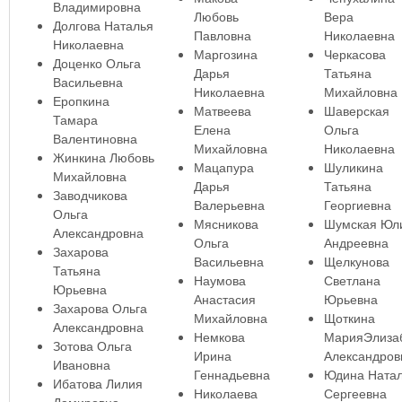
Владимировна
Любовь
Вера
Долгова Наталья
Павловна
Николаевна
Николаевна
Маргозина
Черкасова
Доценко Ольга
Дарья
Татьяна
Васильевна
Николаевна
Михайловна
Еропкина
Матвеева
Шаверская
Тамара
Елена
Ольга
Валентиновна
Михайловна
Николаевна
Жинкина Любовь
Мацапура
Шуликина
Михайловна
Дарья
Татьяна
Заводчикова
Валерьевна
Георгиевна
Ольга
Мясникова
Шумская Юл
Александровна
Ольга
Андреевна
Захарова
Васильевна
Щелкунова
Татьяна
Наумова
Светлана
Юрьевна
Анастасия
Юрьевна
Захарова Ольга
Михайловна
Щоткина
Александровна
Немкова
МарияЭлиза
Зотова Ольга
Ирина
Александров
Ивановна
Геннадьевна
Юдина Ната
Ибатова Лилия
Николаева
Сергеевна