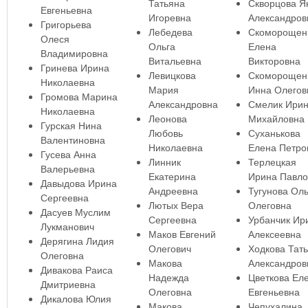
Татьяна
Скворцова Я
Евгеньевна
Игоревна
Александров
Григорьева
Лебедева
Скоморощен
Олеся
Ольга
Елена
Владимировна
Витальевна
Викторовна
Гринева Ирина
Левицкова
Скоморощен
Николаевна
Мария
Инна Олегов
Громова Марина
Александровна
Смелик Ири
Николаевна
Леонова
Михайловна
Гурская Нина
Любовь
Суханькова
Валентиновна
Николаевна
Елена Петро
Гусева Анна
Линник
Терлецкая
Валерьевна
Екатерина
Ирина Павло
Давыдова Ирина
Андреевна
Тугунова Оль
Сергеевна
Лютых Вера
Олеговна
Дасуев Муслим
Сергеевна
Урбанчик Ир
Лукманович
Маков Евгений
Алексеевна
Дерягина Лидия
Олегович
Ходкова Тат
Олеговна
Макова
Александров
Дивакова Раиса
Надежда
Цветкова Ел
Дмитриевна
Олеговна
Евгеньевна
Дикалова Юлия
Макова
Чепухалина