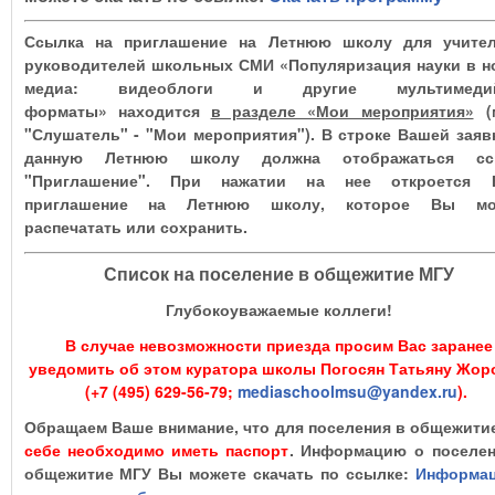
Ссылка на приглашение на Летнюю школу для учител
руководителей школьных СМИ «Популяризация науки в 
медиа: видеоблоги и другие мультимеди
форматы» находится
в разделе «Мои мероприятия»
(
"Слушатель" - "Мои мероприятия"). В строке Вашей заяв
данную Летнюю школу должна отображаться сс
"Приглашение". При нажатии на нее откроется 
приглашение на Летнюю школу, которое Вы мо
распечатать или сохранить.
Список на поселение в общежитие МГУ
Глубокоуважаемые коллеги!
В случае невозможности приезда просим Вас заранее
уведомить об этом куратора школы Погосян Татьяну Жор
(+7 (495) 629-56-79;
mediaschoolmsu@yandex.ru
).
Обращаем Ваше внимание, что для поселения в общежит
себе необходимо иметь паспорт
. Информацию о поселе
общежитие МГУ Вы можете скачать по ссылке:
Информац