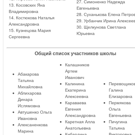
27. Симоненко Надежда
13. Косовских Яна
Евгеньевна
Владимировна
28. Суханькова Елена Петро
14. Костюкова Наталья
29. Урбанчик Ирина Алексее
Александровна
30. Щелкунова Светлана
15. Кузнецова Мария
Юрьевна
Сергеевна
Общий список участников школы
Калашников
Артем
Абакарова
Иванович
Татьяна
Калинина
Перевощико
Михайловна
Екатерина
Галина
Аблихарова
Алексеевна
Елизаровна
Динара
Караваева
Пермякова
Ислямовна
Евгения
Ольга
Автушенко Ольга
Александровна
Евгеньевна
Ивановна
Каретная Алла
Пичугина
Алексаненкова
Анатольевна
Татьяна
Марина
Кибардина
Викторовна