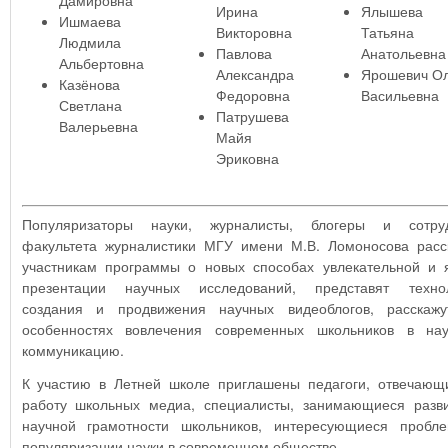
Дамировна
Ирина
Ялышева
Ишмаева
Викторовна
Татьяна
Людмила
Павлова
Анатольевна
Альбертовна
Александра
Ярошевич Ол
Казёнова
Федоровна
Васильевна
Светлана
Патрушева
Валерьевна
Майя
Эриковна
Популяризаторы науки, журналисты, блогеры и сотру
факультета журналистики МГУ имени М.В. Ломоносова расс
участникам программы о новых способах увлекательной и 
презентации научных исследований, представят техно
создания и продвижения научных видеоблогов, расскаж
особенностях вовлечения современных школьников в на
коммуникацию.
К участию в Летней школе приглашены педагоги, отвечающ
работу школьных медиа, специалисты, занимающиеся разв
научной грамотности школьников, интересующиеся пробл
популяризации науки в современном обществе.