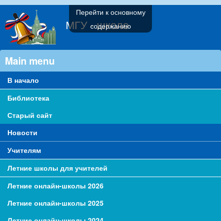
Перейти к основному
МГУ - школе
содержанию
Main menu
В начало
Библиотека
Старый сайт
Новости
Учителям
Летние школы для учителей
Летние онлайн-школы 2026
Летние онлайн-школы 2025
Летние онлайн-школы 2024