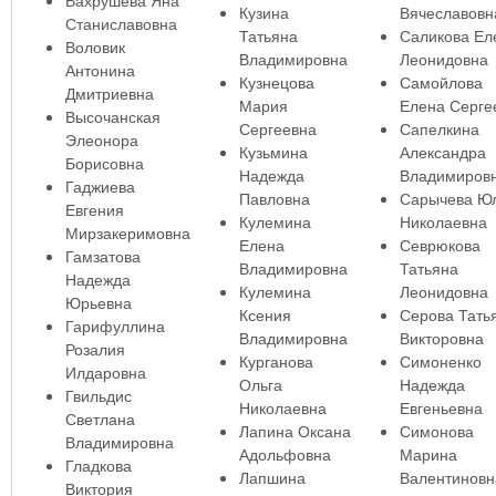
Вахрушева Яна
Кузина
Вячеславовн
Станиславовна
Татьяна
Саликова Ел
Воловик
Владимировна
Леонидовна
Антонина
Кузнецова
Самойлова
Дмитриевна
Мария
Елена Серге
Высочанская
Сергеевна
Сапелкина
Элеонора
Кузьмина
Александра
Борисовна
Надежда
Владимиров
Гаджиева
Павловна
Сарычева Ю
Евгения
Кулемина
Николаевна
Мирзакеримовна
Елена
Севрюкова
Гамзатова
Владимировна
Татьяна
Надежда
Кулемина
Леонидовна
Юрьевна
Ксения
Серова Тать
Гарифуллина
Владимировна
Викторовна
Розалия
Курганова
Симоненко
Илдаровна
Ольга
Надежда
Гвильдис
Николаевна
Евгеньевна
Светлана
Лапина Оксана
Симонова
Владимировна
Адольфовна
Марина
Гладкова
Лапшина
Валентиновн
Виктория