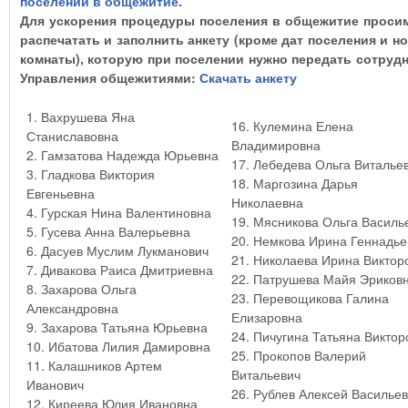
поселении в общежитие
.
Для ускорения процедуры поселения в общежитие проси
распечатать и заполнить анкету (кроме дат поселения и н
комнаты), которую при поселении нужно передать сотруд
Управления общежитиями:
Скачать анкету
1. Вахрушева Яна
16. Кулемина Елена
Станиславовна
Владимировна
2. Гамзатова Надежда Юрьевна
17. Лебедева Ольга Виталье
3. Гладкова Виктория
18. Маргозина Дарья
Евгеньевна
Николаевна
4. Гурская Нина Валентиновна
19. Мясникова Ольга Василь
5. Гусева Анна Валерьевна
20. Немкова Ирина Геннадье
6. Дасуев Муслим Лукманович
21. Николаева Ирина Виктор
7. Дивакова Раиса Дмитриевна
22. Патрушева Майя Эриков
8. Захарова Ольга
23. Перевощикова Галина
Александровна
Елизаровна
9. Захарова Татьяна Юрьевна
24. Пичугина Татьяна Виктор
10. Ибатова Лилия Дамировна
25. Прокопов Валерий
11. Калашников Артем
Витальевич
Иванович
26. Рублев Алексей Василье
12. Киреева Юлия Ивановна