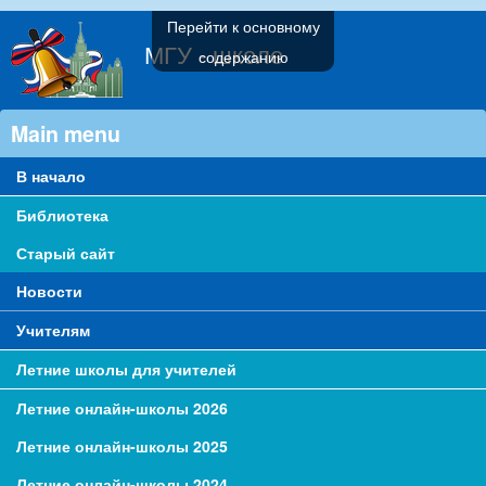
Перейти к основному
МГУ - школе
содержанию
Main menu
В начало
Библиотека
Старый сайт
Новости
Учителям
Летние школы для учителей
Летние онлайн-школы 2026
Летние онлайн-школы 2025
Летние онлайн-школы 2024