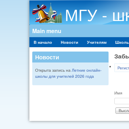
МГУ - ш
Main menu
В начало
Новости
Учителям
Школь
Забы
Новости
Регис
Открыта запись на
Летние онлайн-
школы для учителей 2026 года
Им