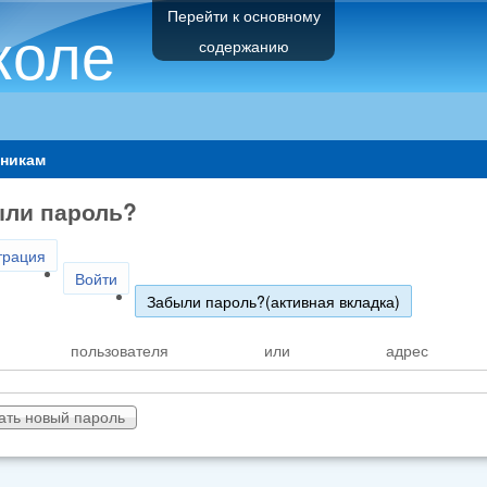
Перейти к основному
коле
содержанию
никам
ли пароль?
трация
Войти
Забыли пароль?
(активная вкладка)
я пользователя или адрес