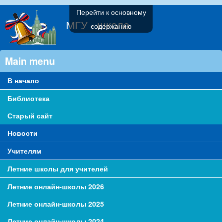
Перейти к основному
МГУ - школе
содержанию
Main menu
В начало
Библиотека
Старый сайт
Новости
Учителям
Летние школы для учителей
Летние онлайн-школы 2026
Летние онлайн-школы 2025
Летние онлайн-школы 2024