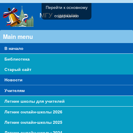
Перейти к основному
МГУ - школе
содержанию
Main menu
В начало
Библиотека
Старый сайт
Новости
Учителям
Летние школы для учителей
Летние онлайн-школы 2026
Летние онлайн-школы 2025
Летние онлайн-школы 2024