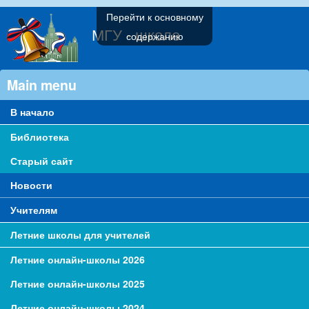
Перейти к основному
МГУ - школе
содержанию
Main menu
В начало
Библиотека
Старый сайт
Новости
Учителям
Летние школы для учителей
Летние онлайн-школы 2026
Летние онлайн-школы 2025
Летние онлайн-школы 2024